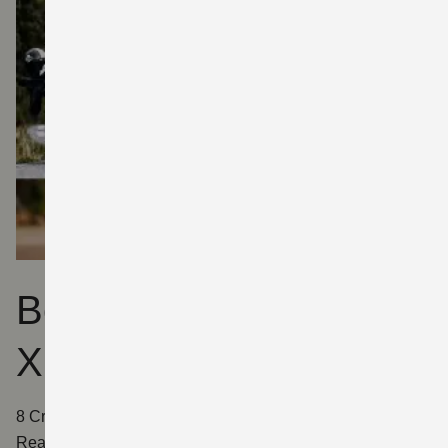
Bereit für die 8
Xperience?
8 Creator haben die 800er-Modellreihe unter
Realbedingungen geprüft. Zwei Tage lang ging es durch