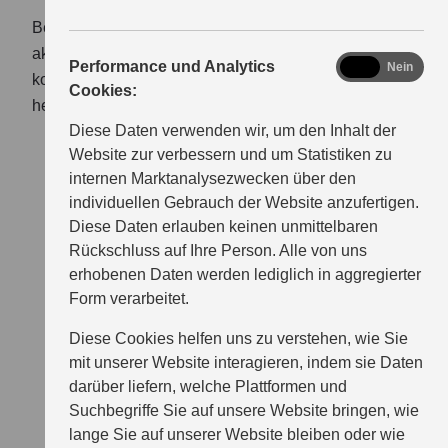
Bereit für dein neues Suzuki Bike? Viele unserer
aktuellen Angebote lassen sich clever miteinander
analytics
Performance und Analytics
Ja
Nein
kombinieren – so holst du das Maximum für dich
Cookies:
heraus!
Diese Daten verwenden wir, um den Inhalt der
Website zur verbessern und um Statistiken zu
internen Marktanalysezwecken über den
individuellen Gebrauch der Website anzufertigen.
Diese Daten erlauben keinen unmittelbaren
Rückschluss auf Ihre Person. Alle von uns
erhobenen Daten werden lediglich in aggregierter
Form verarbeitet.
Diese Cookies helfen uns zu verstehen, wie Sie
mit unserer Website interagieren, indem sie Daten
darüber liefern, welche Plattformen und
Suchbegriffe Sie auf unsere Website bringen, wie
lange Sie auf unserer Website bleiben oder wie