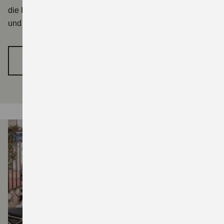
die Kurven des Odenwalds. Überzeuge dich jetzt selbst
und finde deine 800er.
ZUR 8 XPERIENCE