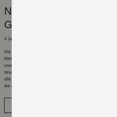
Neue Suzuki Pro
Garantie
4 Jahre Rundum-sorglos-Paket für deine neue Suzuki
Die Suzuki Pro Garantie besteht aus einer 2-jährigen
Werksgarantie und einer 2-jährigen Anschlussgarantie
unseres Kooperationspartner MENEKS AG
und gilt für alle
neuen straßenzugelassenen Motorräder ab 300 cm³. Für
alle anderen straßenzugelassenen Suzuki Motorräder gilt
die zweijährige Werksgarantie
MEHR ERFAHREN