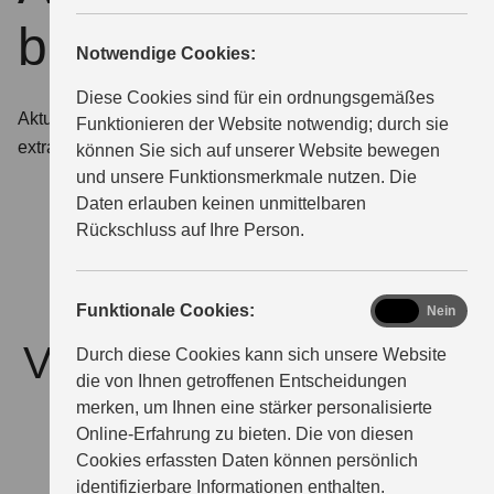
MAGAZIN
bei Suzuki
Notwendige Cookies:
Diese Cookies sind für ein ordnungsgemäßes
Aktuelle Aktionen, die dir das Auf- oder Umsteigen
Funktionieren der Website notwendig; durch sie
extraleicht machen. Jetzt entdecken!
können Sie sich auf unserer Website bewegen
und unsere Funktionsmerkmale nutzen. Die
Daten erlauben keinen unmittelbaren
Rückschluss auf Ihre Person.
Kombiniere deine
functional
Funktionale Cookies:
Ja
Nein
Vorteile: Welche Aktion
Durch diese Cookies kann sich unsere Website
die von Ihnen getroffenen Entscheidungen
passt zu dir?
merken, um Ihnen eine stärker personalisierte
Online-Erfahrung zu bieten. Die von diesen
Cookies erfassten Daten können persönlich
identifizierbare Informationen enthalten.