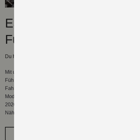
Easy Einstieg für
Führerscheinneulinge
Du hast den Schein, wir haben den Deal
Mit uns ist aller Anfang leicht. Du hast deinen
Führerschein nicht länger als ein Jahr? Suzuki gewährt
Fahranfängern 10 % Rabatt beim Kauf ausgewählter
Modelle.
¹
Die Aktion läuft noch bis zum 30. September
2026. Also nix wie hin zum deinem Suzuki Partner in der
Nähe!
MEHR ERFAHREN