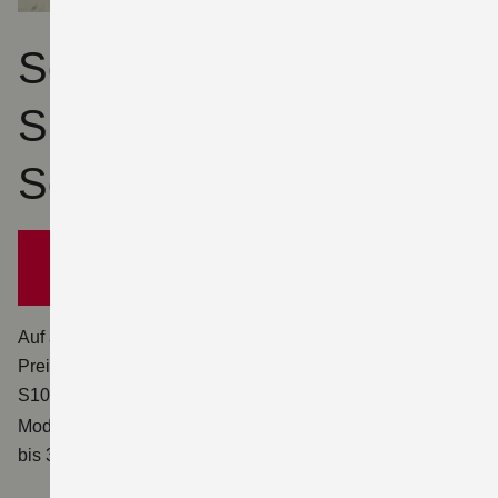
Sommer, Sonne,
Suzuki - jetzt
Sommerprämie sichern
1.510 EUR
bis zu
sparen¹
Auf ausgewählte Neufahrzeuge gibt es attraktive
Preisvorteile. Sichere dir zum Beispiel jetzt die GSX-
1
S1000 mit bis zu 1.510 EUR
Gesamtersparnis! Weitere
Modelle findest du auf unserer Aktionsseite: Aktion gültig
bis 30.09.2026.