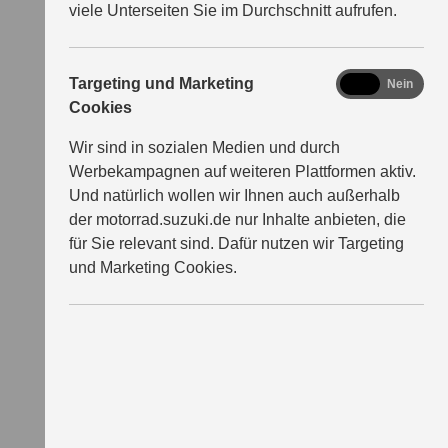
viele Unterseiten Sie im Durchschnitt aufrufen.
Im Trend der Zeit: Styling &
Design der Suzuki Motorräder
marketing
Targeting und Marketing
Ja
Nein
Suzuki Motorräder verbinden ausgereifte
Cookies
Technologie mit avantgardistischem Design.
Wir sind in sozialen Medien und durch
Ingenieure und Designer formen Stilikonen, bei
Werbekampagnen auf weiteren Plattformen aktiv.
denen Farben, Licht und Sound perfekt
Und natürlich wollen wir Ihnen auch außerhalb
harmonieren. So entstehen Maschinen, die nicht
der motorrad.suzuki.de nur Inhalte anbieten, die
nur auf der Straße, sondern schon im Stand
für Sie relevant sind. Dafür nutzen wir Targeting
Emotionen wecken.
und Marketing Cookies.
ZUM ARTIKEL