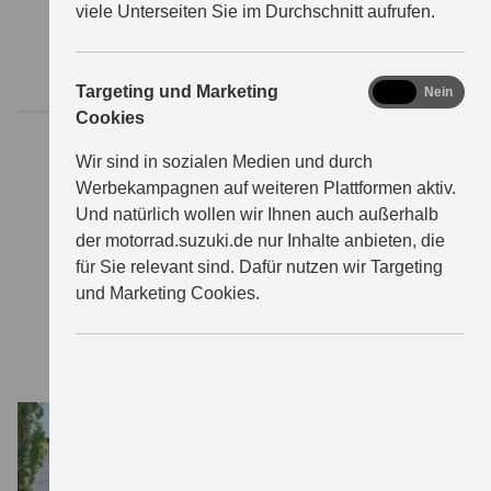
viele Unterseiten Sie im Durchschnitt aufrufen.
kW
km/h
Leistung
Höchstgeschwindigkeit
marketing
Targeting und Marketing
Ja
Nein
Cookies
Wir sind in sozialen Medien und durch
122
80
Werbekampagnen auf weiteren Plattformen aktiv.
Und natürlich wollen wir Ihnen auch außerhalb
der motorrad.suzuki.de nur Inhalte anbieten, die
kg
km
für Sie relevant sind. Dafür nutzen wir Targeting
und Marketing Cookies.
Gewicht
Reichweite