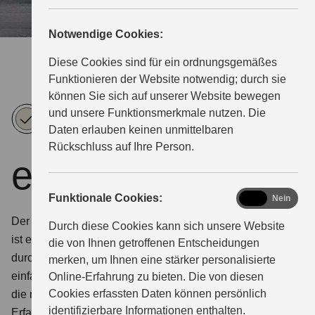
MAGAZIN
Notwendige Cookies:
Diese Cookies sind für ein ordnungsgemäßes
Funktionieren der Website notwendig; durch sie
können Sie sich auf unserer Website bewegen
Pearl
Pearl
Metallic
und unsere Funktionsmerkmale nutzen. Die
Grace
Jade
Mat
Daten erlauben keinen unmittelbaren
Rückschluss auf Ihre Person.
White/Metallic
Green/Metallic
Black
e-Address
Mat
Mat
No.2
Fibroin
Fibroin
/Metallic
functional
Funktionale Cookies:
Ja
Nein
Gray
Gray
Mat
Bordeaux
Der erste vollelektrisch angetriebene Scooter von Suzuki
Durch diese Cookies kann sich unsere Website
Red
ist eine echte Alternative. Eine, die es dir leicht macht:
die von Ihnen getroffenen Entscheidungen
durch langlebige Akku-Technologie, leichtes Handling,
merken, um Ihnen eine stärker personalisierte
einfaches Laden und eine Reichweite, die größer ist als
Online-Erfahrung zu bieten. Die von diesen
Cookies erfassten Daten können persönlich
die meisten Großstädte. Lust auf die „Zero Emission“-
identifizierbare Informationen enthalten.
Erfahrung?