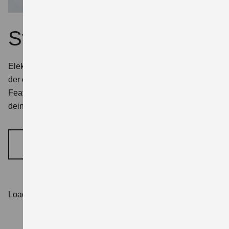
Stadt, Land, Zubehör
Elektrisch ist der Antrieb, aber in erster Linie versteht sich
der e-Address als Scooter mit allen entsprechenden
Features. Deshalb findest du hier sinnvolles Zubehör für
deine Ausflüge durch Stadt und Umland.
ZUM ZUBEHÖR
Loading Slider...