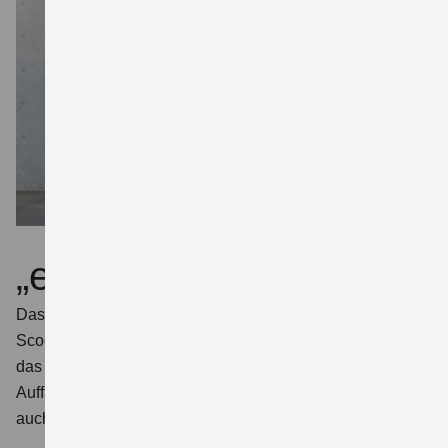
„e“ wie elegant
Das „e“ im Namen könnte auch für die elegante Linie des
Scooters stehen: Klare Flächen und stilvolle Details wie
das vertikale LED-Positionslicht prägen die Linie.
Auffallend anders ist die Technik, nicht der Style. Warum
auch?