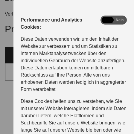
Verfügbarkeit wird noch bekanntgegeben
analytics
Performance und Analytics
Ja
Nein
Preis noch nicht bekannt
Cookies:
Diese Daten verwenden wir, um den Inhalt der
Website zur verbessern und um Statistiken zu
internen Marktanalysezwecken über den
ANGEBOT
individuellen Gebrauch der Website anzufertigen.
Diese Daten erlauben keinen unmittelbaren
NEWSLETTERANMELDUNG
Rückschluss auf Ihre Person. Alle von uns
erhobenen Daten werden lediglich in aggregierter
Form verarbeitet.
Diese Cookies helfen uns zu verstehen, wie Sie
mit unserer Website interagieren, indem sie Daten
darüber liefern, welche Plattformen und
4,1
71
Suchbegriffe Sie auf unsere Website bringen, wie
lange Sie auf unserer Website bleiben oder wie