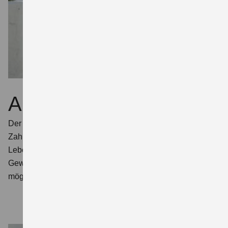
Akku mit Ausdauer
Der Lithium-Eisenphosphat-Akku steht für Langlebigkeit. In
Zahlen heißt das: 2.000 Ladezyklen oder 7 Jahre
Lebensdauer. Die Kapazität von 3,07 kWh hält das
Gewicht niedrig und macht bis zu 80 km Reichweite
möglich. Drei Fahrmodi stehen zur Wahl.