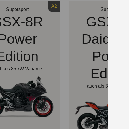
A2
Supersport
Supersport
GSX-8R
GSX-8
Power
Daidai-
Edition
Powe
Editio
h als 35 kW Variante
auch als 35 kW Vari