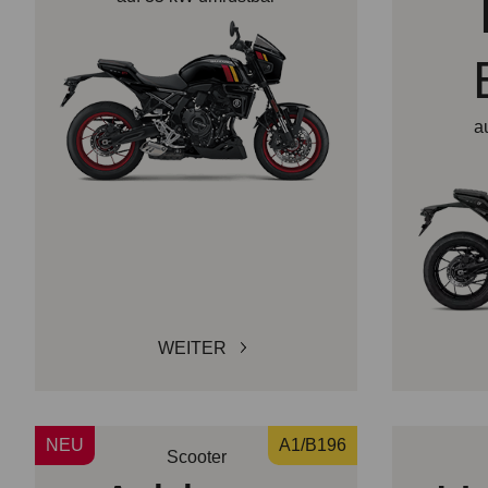
a
WEITER
NEU
A1/B196
Scooter