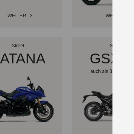
WEITER
WEITER
Street
Street
ATANA
GSX-8
auch als 35 kW Vari