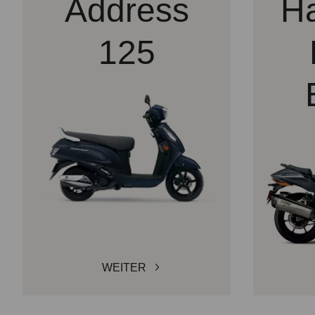
Address
H
125
WEITER