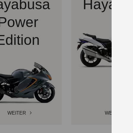
ayabusa
Hayabu
Power
Edition
WEITER
WEITER