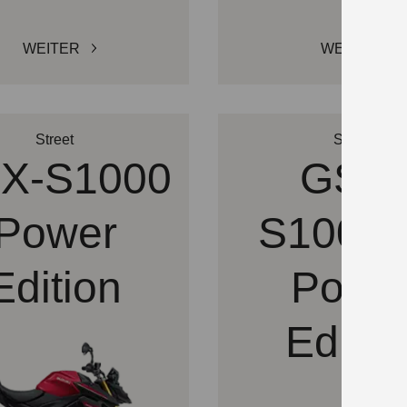
WEITER
WEITER
Street
Street
X-S1000
GSX-
Power
S1000
Edition
Powe
Editio