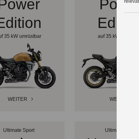
Power
Powe
releva
Edition
Editio
uf 35 kW umrüstbar
auf 35 kW umrüstb
WEITER
WEITER
Ultimate Sport
Ultimate Sport