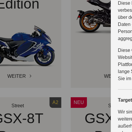
Edition
Diese 
verbes
über d
Daten 
Person
aggreg
Diese 
Websit
Plattf
lange 
WEITER
WEITER
Sie im
Targe
A2
NEU
Street
Street
Wir si
GSX-8T
GSX-8
weiter
außerh