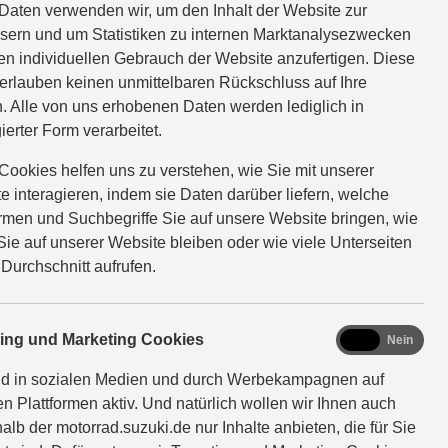
Daten verwenden wir, um den Inhalt der Website zur
sern und um Statistiken zu internen Marktanalysezwecken
en individuellen Gebrauch der Website anzufertigen. Diese
erlauben keinen unmittelbaren Rückschluss auf Ihre
. Alle von uns erhobenen Daten werden lediglich in
ierter Form verarbeitet.
Cookies helfen uns zu verstehen, wie Sie mit unserer
e interagieren, indem sie Daten darüber liefern, welche
ormen und Suchbegriffe Sie auf unsere Website bringen, wie
Sie auf unserer Website bleiben oder wie viele Unterseiten
WEITER
 Durchschnitt aufrufen.
marketing
ting und Marketing Cookies
Ja
Nein
A2
NEU
A1/B196
Scooter
nd in sozialen Medien und durch Werbekampagnen auf
TT
e-Address
en Plattformen aktiv. Und natürlich wollen wir Ihnen auch
alb der motorrad.suzuki.de nur Inhalte anbieten, die für Sie