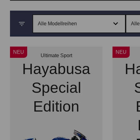
Alle Modellreihen
All
NEU
NEU
Ultimate Sport
Hayabusa
H
Special
Edition