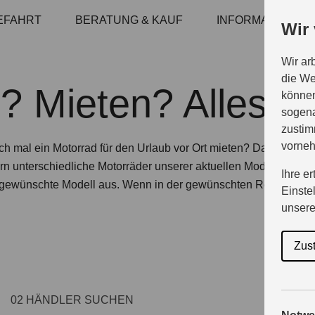
EFAHRT
BERATUNG & KAUF
INFORMATIONEN
Wir
Wir ar
die We
? Mieten? Alles g
können
sogena
zustim
vorne
ch mal ein Motorrad für den Urlaub vor Ort mieten?
Das geht ga
n unterschiedliche Motorräder unserer aktuellen Modellpalette 
Ihre e
s gewünschte Modell aus. Wenn in der gewünschten Region das
Einste
unser
Zus
02
HÄNDLER SUCHEN