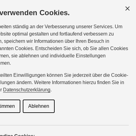
SERVICE & ZUBEHÖR
MAGAZIN
 verwenden Cookies.
beiten ständig an der Verbesserung unserer Services. Um
bsite optimal gestalten und fortlaufend verbessern zu
eht
, speichern wir Informationen über Ihren Besuch in
nnten Cookies. Entscheiden Sie sich, ob Sie allen Cookies
men, sie ablehnen und individuelle Einstellungen
hmen.
nz einfach! Bundesweit
für Probefahrten oder zur
rteilten Einwilligungen können Sie jederzeit über die Cookie-
 gesuchte Fahrzeug zur
llungen ändern. Weitere Informationen hierzu finden Sie in
er
Datenschutzerklärung
.
timmen
Ablehnen
03
PERSÖNLICHE DATEN