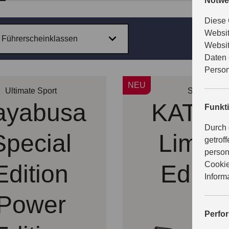
Notwe
Diese 
Websit
e Führerscheinklassen
Websit
Daten 
Person
NEU
Ultimate Sport
Street
ayabusa
KATA
Funkt
Durch 
Special
Limite
getrof
person
Cookie
Edition
Editio
Inform
Power
Perfo