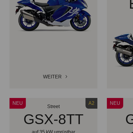
WEITER
NEU
A2
NEU
Street
GSX-8TT
auf 35 kW umrüstbar