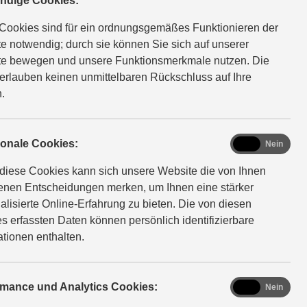
ndige Cookies:
Cookies sind für ein ordnungsgemäßes Funktionieren der
e notwendig; durch sie können Sie sich auf unserer
e bewegen und unsere Funktionsmerkmale nutzen. Die
erlauben keinen unmittelbaren Rückschluss auf Ihre
.
NEU
A2
Street
NA
GSX-8T
functional
ionale Cookies:
Ja
Nein
diese Cookies kann sich unsere Website die von Ihnen
d
auf 35 kW umrüstbar
fenen Entscheidungen merken, um Ihnen eine stärker
alisierte Online-Erfahrung zu bieten. Die von diesen
s erfassten Daten können persönlich identifizierbare
n
ationen enthalten.
analytics
rmance und Analytics Cookies:
Ja
Nein