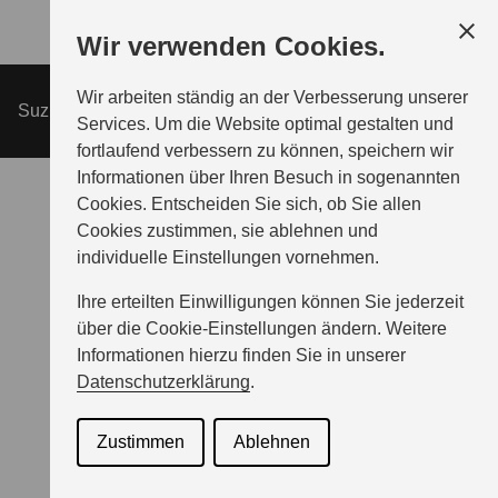
Zum
Wir verwenden Cookies.
Hauptinhalt
Wir arbeiten ständig an der Verbesserung unserer
MODELLE
Suzuki V-Strom 800DE Travel Edition
ANGEBOTE
Services. Um die Website optimal gestalten und
fortlaufend verbessern zu können, speichern wir
Informationen über Ihren Besuch in sogenannten
PROBEFAHRT
Cookies. Entscheiden Sie sich, ob Sie allen
Cookies zustimmen, sie ablehnen und
individuelle Einstellungen vornehmen.
BERATUNG & KAUF
Ihre erteilten Einwilligungen können Sie jederzeit
über die Cookie-Einstellungen ändern. Weitere
INFORMATIONEN
Informationen hierzu finden Sie in unserer
Datenschutzerklärung
.
SERVICE & ZUBEHÖR
Zustimmen
Ablehnen