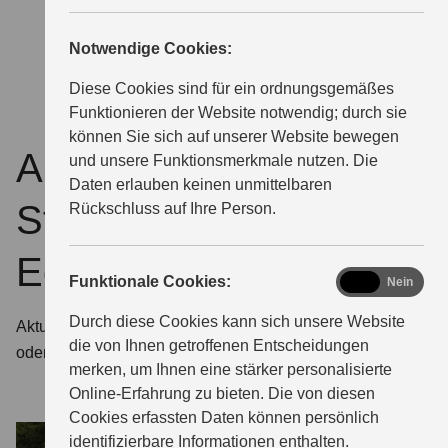
MAGAZIN
Notwendige Cookies:
Diese Cookies sind für ein ordnungsgemäßes
Funktionieren der Website notwendig; durch sie
können Sie sich auf unserer Website bewegen
Angebote für die V-
und unsere Funktionsmerkmale nutzen. Die
Daten erlauben keinen unmittelbaren
Strom 800DE Travel
Rückschluss auf Ihre Person.
Edition
functional
Funktionale Cookies:
Ja
Nein
Durch diese Cookies kann sich unsere Website
Aktuelle Aktionen und Finanzierungen, die dir das Auf-
die von Ihnen getroffenen Entscheidungen
oder Umsteigen extraleicht machen. Jetzt entdecken!
merken, um Ihnen eine stärker personalisierte
Online-Erfahrung zu bieten. Die von diesen
Cookies erfassten Daten können persönlich
identifizierbare Informationen enthalten.