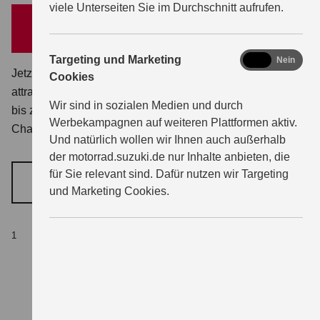
viele Unterseiten Sie im Durchschnitt aufrufen.
200 EUR
bis zu
sparen¹
marketing
Targeting und Marketing
Ja
Nein
Jetzt wird's heiß: Auf ausgewählte Neufahrzeuge gibt es
Cookies
attraktive Preisvorteile und Zubehörgutscheine. Gültig nur
Wir sind in sozialen Medien und durch
bis zum 30.09.2026. Informiere dich jetzt und nutze deine
Werbekampagnen auf weiteren Plattformen aktiv.
Chance!
Und natürlich wollen wir Ihnen auch außerhalb
der motorrad.suzuki.de nur Inhalte anbieten, die
für Sie relevant sind. Dafür nutzen wir Targeting
ZUR SOMMERPRÄMIE
und Marketing Cookies.
Aktion gültig für ausgewählte Neufahrzeuge und
1
kombinierbar mit Edition Kits, 1,99 % Linear- und
Ballon-Finanzierung sowie 50/50 Deal. Nicht
kombinierbar mit dem Führerscheinneuling-Rabatt.
Die Suzuki Sommerprämie setzt sich aus der Aktion