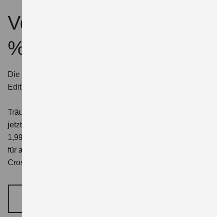
Von 0 auf deins in 1,99
%
Die Ballonfinanzierung für die V-Strom 800DE Travel
2
Edition ab 99,00 €/Monat
Träume können nicht immer warten – deshalb bringen wir
jetzt unsere attraktive Ballonfinanzierung an den Start: ab
1,99 % effektivem Jahreszins, ohne Anzahlung möglich,
für alle neuen straßenzugelassenen Modelle. Vom Power-
Crossover bis zum Scooter.
MEHR ERFAHREN