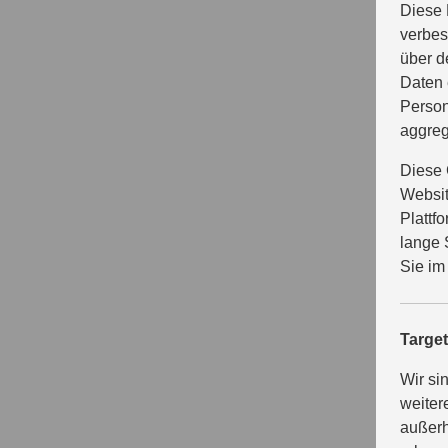
Diese 
verbes
über d
Daten 
Person
aggreg
Diese 
Websit
Plattf
lange 
Sie im
Targe
Wir si
weiter
außerh