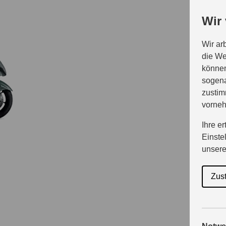
Wir
Wir ar
die We
können
sogena
zustim
vorne
Ihre e
Einste
unser
Zus