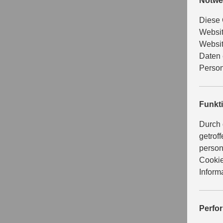
Notwe
Diese 
Websit
Websit
Daten 
Person
Funkt
Durch 
getrof
person
Cookie
Inform
Perfo