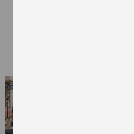
Augustenstraße 7, 70178 Stuttgart. Die Angaben
entsprechen dem repräsentativen Beispiel gem.
PAngV. Nur beim teilnehmenden Suzuki Partner.
Diese Sonderfinanzierungskonditionen mit 1,99 %
effektivem Jahreszins gelten nur für die Finanzierung
von straßenzugelassenen Neufahrzeugen. Eine
Finanzierung ist sowohl mit als auch ohne Anzahlung
möglich. Die maximale Laufzeit beträgt 36 Monate.