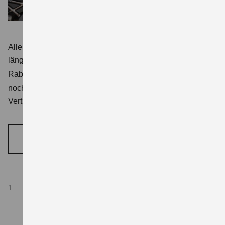
Aller Anfang ist leicht. Du hast deinen Führerschein nicht
1
länger als ein Jahr? Suzuki gewährt Fahranfängern
10 %
2
Rabatt beim Kauf ausgewählter Modelle
. Die Aktion läuft
noch bis zum 30. September 2026. Also nix wie hin zum
Vertragshändler!
MEHR ERFAHREN
Fahranfänger (Klassen A und A1, A2-Aufsteiger und
1
Anfänger nach B196-Regelung), Führerschein nicht
älter als 1 Jahr.