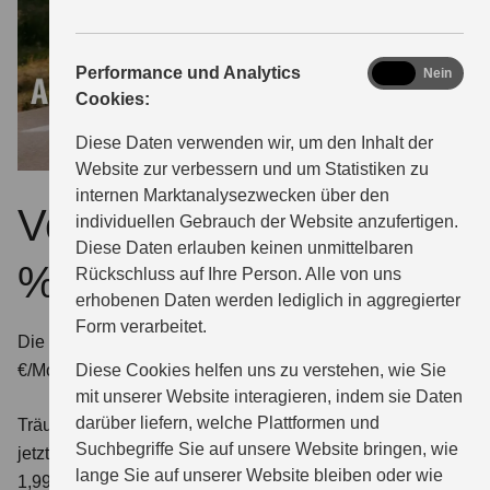
analytics
Performance und Analytics
Ja
Nein
Cookies:
Diese Daten verwenden wir, um den Inhalt der
Website zur verbessern und um Statistiken zu
internen Marktanalysezwecken über den
Von 0 auf deins in 1,99
individuellen Gebrauch der Website anzufertigen.
Diese Daten erlauben keinen unmittelbaren
%
Rückschluss auf Ihre Person. Alle von uns
erhobenen Daten werden lediglich in aggregierter
Form verarbeitet.
Die Ballonfinanzierung für die GSX-R125 ab 39,00
€/Monat¹
Diese Cookies helfen uns zu verstehen, wie Sie
mit unserer Website interagieren, indem sie Daten
darüber liefern, welche Plattformen und
Träume können nicht immer warten – deshalb bringen wir
Suchbegriffe Sie auf unsere Website bringen, wie
jetzt unsere attraktive Ballonfinanzierung an den Start: ab
lange Sie auf unserer Website bleiben oder wie
1,99 % effektivem Jahreszins, ohne Anzahlung möglich,