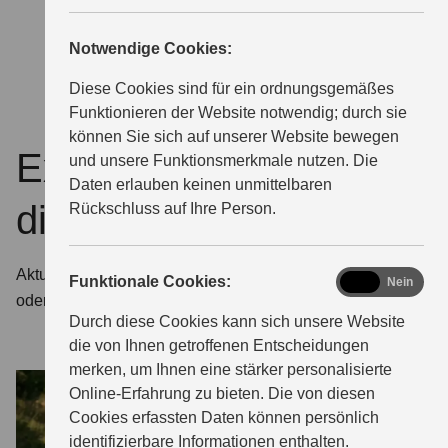
MAGAZIN
Notwendige Cookies:
Diese Cookies sind für ein ordnungsgemäßes
Funktionieren der Website notwendig; durch sie
können Sie sich auf unserer Website bewegen
Exklusive Angebote für
und unsere Funktionsmerkmale nutzen. Die
Daten erlauben keinen unmittelbaren
die Suzuki GSX-R125
Rückschluss auf Ihre Person.
Aktuelle Aktionen und Finanzierungen, die dir das Auf-
functional
Funktionale Cookies:
Ja
Nein
oder Umsteigen extraleicht machen. Jetzt entdecken!
Durch diese Cookies kann sich unsere Website
die von Ihnen getroffenen Entscheidungen
merken, um Ihnen eine stärker personalisierte
Online-Erfahrung zu bieten. Die von diesen
Cookies erfassten Daten können persönlich
identifizierbare Informationen enthalten.