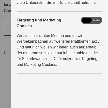
viele Unterseiten Sie im Durchschnitt aufrufen.
für alle neuen
straßenzugelassenen
Modelle. Vom Power-
Crossover bis zum Scooter.
marketing
Targeting und Marketing
Ja
Nein
Cookies
MEHR ERFAHREN
Wir sind in sozialen Medien und durch
Werbekampagnen auf weiteren Plattformen aktiv.
Und natürlich wollen wir Ihnen auch außerhalb
Ballonfinanzierung
:
Fahrzeugpreis (UVP) 3.990,00
1
der motorrad.suzuki.de nur Inhalte anbieten, die
Euro, zzgl. händlerabhängiger Fracht- und
für Sie relevant sind. Dafür nutzen wir Targeting
und Marketing Cookies.
Nebenkosten; Nettokreditbetrag: 3.203,32 Euro;
Gesamtbetrag über 36 Monate Vertragslaufzeit:
3.360,00 Euro; Anzahlung: 786,68 Euro; effektiver
Jahreszins: 1,99 %; gebundener Sollzinssatz: 1,97 %
p.a.; Laufzeit: 36 Monate; 35 Raten à 39,00 Euro;
Schlussrate: 1.995,00 Euro; Bonität vorausgesetzt.
Vermittlung erfolgt alleine für die Creditplus Bank AG,