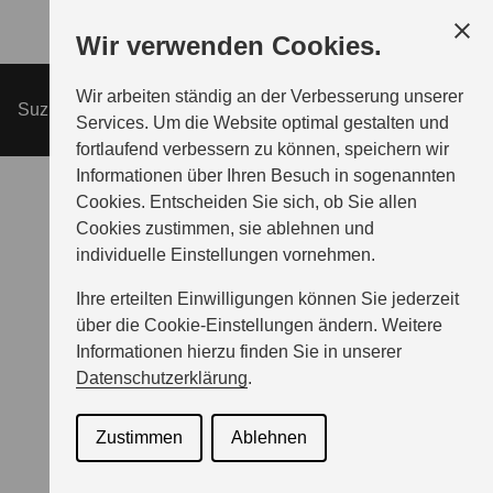
Zum
Wir verwenden Cookies.
Hauptinhalt
Wir arbeiten ständig an der Verbesserung unserer
MODELLE
Suzuki GSX-R125
ANGEBOTE
Services. Um die Website optimal gestalten und
fortlaufend verbessern zu können, speichern wir
Informationen über Ihren Besuch in sogenannten
PROBEFAHRT
Cookies. Entscheiden Sie sich, ob Sie allen
Cookies zustimmen, sie ablehnen und
individuelle Einstellungen vornehmen.
BERATUNG & KAUF
Ihre erteilten Einwilligungen können Sie jederzeit
über die Cookie-Einstellungen ändern. Weitere
INFORMATIONEN
Informationen hierzu finden Sie in unserer
Datenschutzerklärung
.
SERVICE & ZUBEHÖR
Zustimmen
Ablehnen