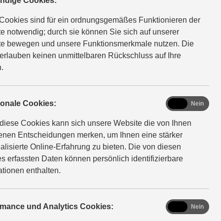
ndige Cookies:
Cookies sind für ein ordnungsgemäßes Funktionieren der
e notwendig; durch sie können Sie sich auf unserer
e bewegen und unsere Funktionsmerkmale nutzen. Die
erlauben keinen unmittelbaren Rückschluss auf Ihre
.
Lift
functional
ionale Cookies:
Ja
Nein
stem
diese Cookies kann sich unsere Website die von Ihnen
fenen Entscheidungen merken, um Ihnen eine stärker
alisierte Online-Erfahrung zu bieten. Die von diesen
s erfassten Daten können persönlich identifizierbare
ationen enthalten.
Beschleunigung des Motorrads. Das System bietet 10
1 bis hin zu einer sehr hohen Empfindlichkeit Stufe 10
analytics
rmance und Analytics Cookies:
Ja
Nein