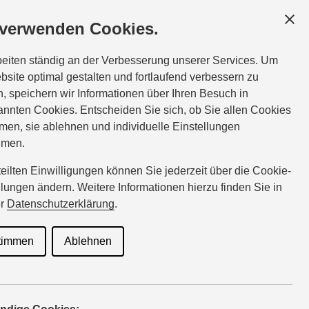
SERVICE & ZUBEHÖR
MAGAZIN
 verwenden Cookies.
beiten ständig an der Verbesserung unserer Services. Um
bsite optimal gestalten und fortlaufend verbessern zu
, speichern wir Informationen über Ihren Besuch in
nnten Cookies. Entscheiden Sie sich, ob Sie allen Cookies
men, sie ablehnen und individuelle Einstellungen
hmen.
rteilten Einwilligungen können Sie jederzeit über die Cookie-
G
H
I
llungen ändern. Weitere Informationen hierzu finden Sie in
er
Datenschutzerklärung
.
P
Q
R
timmen
Ablehnen
Y
Z