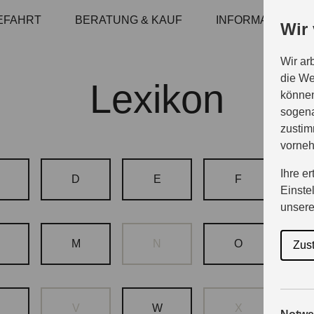
EFAHRT
BERATUNG & KAUF
INFORMATIONEN
Wir
Wir ar
die We
Lexikon
können
sogena
zustim
vorne
Ihre e
D
E
F
Einste
unser
M
N
O
Zus
V
W
X