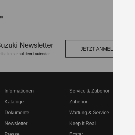
em
uzuki Newsletter
JETZT ANMELDEN
eibe immer auf dem Laufenden
Informationen
Service & Zubehör
Kataloge
Zubehör
Dokumente
Wartung & Service
Newsletter
Keep it Real
Presse
Ecstar