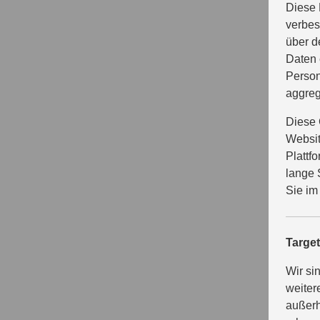
Diese 
verbes
über d
Daten 
Person
aggreg
Diese 
Websit
Plattf
lange 
Sie im
Targe
Wir si
weiter
außerh