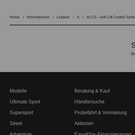
Home
Informationen
Lexikon
A
ALCS – Anti-Lift Control Syst
S
Bl
Modelle
Beratung & Kauf
Ultimate Sport
Händlersuche
Supersport
Probefahrt & Vermietung
Street
Aktionen
Adventure
Easy4You Finanzierungen