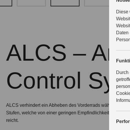
Notwe
Diese 
Websit
Websit
Daten 
Person
ALCS – Anti-
Funkt
Control Sy
Durch 
getrof
person
Cookie
Inform
ALCS verhindert ein Abheben des Vorderrads während der 
Stufen, welche von einer geringen Empfindlichkeit auf Stufe 
reicht.
Perfo